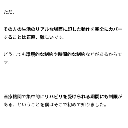
ただ、
その方の生活のリアルな場面に即した動作
を
完全にカバー
することは正直、難しい
です。
どうしても
環境的な制約
や
時間的な制約
などがあるからで
す。
医療機関で集中的に
リハビリを受けられる期間にも制限
が
ある、ということを僕はそこで初めて知りました。